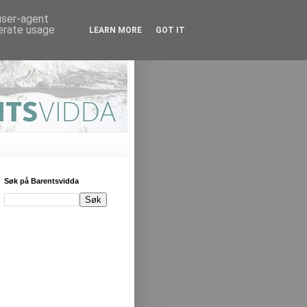
 user-agent
nerate usage
LEARN MORE
GOT IT
Søk på Barentsvidda