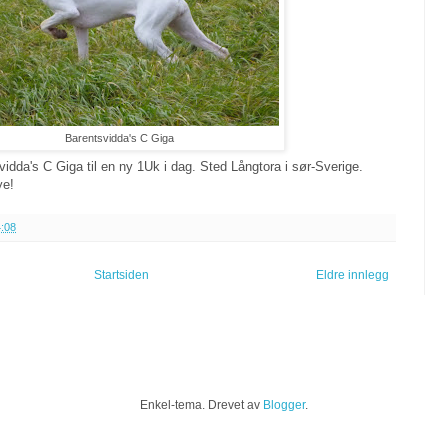
Barentsvidda's C Giga
idda's C Giga til en ny 1Uk i dag. Sted Långtora i sør-Sverige.
ye!
:08
Startsiden
Eldre innlegg
Enkel-tema. Drevet av
Blogger
.