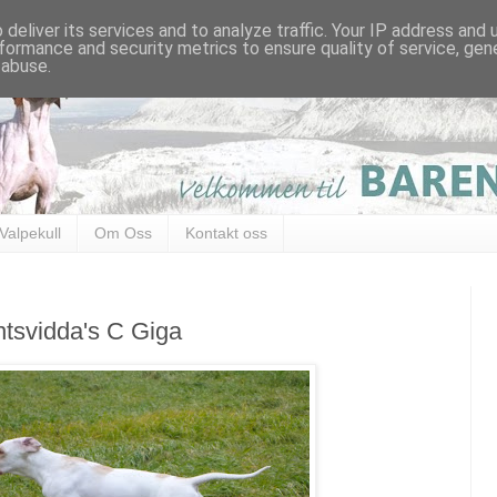
deliver its services and to analyze traffic. Your IP address and
formance and security metrics to ensure quality of service, ge
 abuse.
Valpekull
Om Oss
Kontakt oss
ntsvidda's C Giga