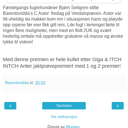
Førstegangs fuglehundeier Bjørn Sellgren stilte
Barentsvidda's C Astor fredag på Verdalsprøven. Astor var
litt uheldig da makker kom inn i situasjonen hans og pløyde
opp rypene før eier fikk gitt reis. Lite fugl i terrenget førte til
ingen flere muligheter, men med en flott 2UK og svært
hederlig omtale må oppdretter gratulere så masse og ønske
lykke til videre!
Med denne premien er hele kullet etter Giga & ITCH
INTCH Anter jaktprøvepremiert med 1 og 2 premier!
Barentsvidda
kl.
20:02
‹
›
Startsiden
Vis nettversjon
Drevet av
Blogger
.