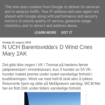
This site uses cookies from Google to deliver its services
and to analyze traffic. Your IP address and user-agent are
shared with Google along with performance and security
metrics to ensure quality of service, generate usage
statistics, and to detect and address abuse.
LEARN MORE
GOT IT
▼
tirsdag 23. august 2016
N UCH Barentsvidda's D Wind Cries
Mary 2AK
Det gikk ikke vegen i VK i Tromsø på høstens første
jaktprøvestart i vinnerklassen, kun 3 hunder av 54 VK-
hunder maktet premie under svært vanskelige forhold i
kvalifiseringen. Wind var med helt til slutt uten å lykkes.
Returnerte hjem og stilte på Melåprøven søndag. WCM fikk
her en flott 2AK under tildels vanskelige forhold.