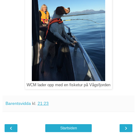
WCM lader opp med en fisketur på Vågsfjorden
Barentsvidda
kl.
21:23
‹
›
Startsiden